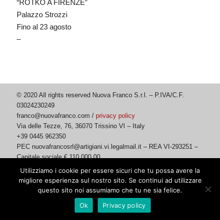
“ROTKO A FIRENZE”
Palazzo Strozzi
Fino al 23 agosto
–
© 2020 All rights reserved Nuova Franco S.r.l. – P.IVA/C.F.
03024230249
franco@nuovafranco.com /
privacy policy
Via delle Tezze, 76, 36070 Trissino VI – Italy
+39 0445 962350
PEC nuovafrancosrl@artigiani.vi.legalmail.it – REA VI-293251 –
Capitale sociale € 110.000,00
Utilizziamo i cookie per essere sicuri che tu possa avere la
migliore esperienza sul nostro sito. Se continui ad utilizzare
questo sito noi assumiamo che tu ne sia felice.
Ok
Privacy policy