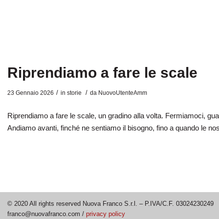
Riprendiamo a fare le scale
/
/
23 Gennaio 2026
in
storie
da
NuovoUtenteAmm
Riprendiamo a fare le scale, un gradino alla volta. Fermiamoci, gua
Andiamo avanti, finché ne sentiamo il bisogno, fino a quando le no
© 2020 All rights reserved Nuova Franco S.r.l. – P.IVA/C.F. 03024230249
franco@nuovafranco.com /
privacy policy