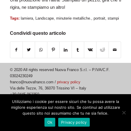
rigira, ne stampiamo un altro!
Tags:
lamiera
,
Landscape
,
minuterie metalliche.
,
portrait
,
stampi
Condividi questo articolo
© 2020 All rights reserved Nuova Franco S.r.l. – P.IVA/C.F.
03024230249
franco@nuovafranco.com /
privacy policy
Via delle Tezze, 76, 36070 Trissino VI – Italy
+39 0445 962350
PEC nuovafrancosrl@artigiani.vi.legalmail.it – REA VI-293251 –
Utilizziamo i cookie per essere sicuri che tu possa avere la
Capitale sociale € 110.000,00
migliore esperienza sul nostro sito. Se continui ad utilizzare
questo sito noi assumiamo che tu ne sia felice.
Ok
Privacy policy