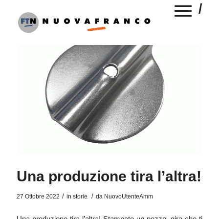
Una produzione tira l’altra!
/
/
27 Ottobre 2022
in
storie
da
NuovoUtenteAmm
Una produzione tira l’altra! Stampato un pezzo, gira che ti